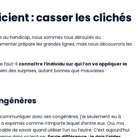
ient : casser les clichés
ace au handicap, nous sommes tous déroutés au
nter prépare les grandes lignes, mais nous découvrons les
e faut-il
connaître l’individu sur qui l’on va appliquer la
 bien des surprises, autant bonnes que mauvaises.
ongénères
er à communiquer avec ses congénères, j’ai seulement eu à
e les a exprimés comme n’importe lequel d’entre eux. Oui, ma
able de savoir quand utiliser l’un ou l’autre. C’est aujourd’hui
esse dans sa lecture.
Seule différence : je dois l’aider