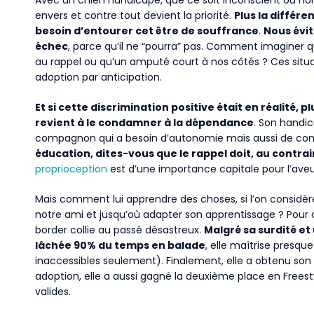
Avec un chien handicapé, que ce soit inconscient ou non,
envers et contre tout devient la priorité.
Plus la différe
besoin d’entourer cet être de souffrance
.
Nous évit
échec
, parce qu’il ne “pourra” pas. Comment imaginer 
au rappel ou qu’un amputé court à nos côtés ? Ces situa
adoption par anticipation.
Et si cette discrimination positive était en réalité,
revient à le condamner à la dépendance
. Son handi
compagnon qui a besoin d’autonomie mais aussi de com
éducation, dites-vous que le rappel doit, au contra
proprioception
est d’une importance capitale pour l’aveug
Mais comment lui apprendre des choses, si l’on cons
notre ami et jusqu’où adapter son apprentissage ? Pour c
border collie au passé désastreux.
Malgré sa surdité et
lâchée 90% du temps en balade
, elle maîtrise presqu
inaccessibles seulement). Finalement, elle a obtenu so
adoption, elle a aussi gagné la deuxième place en Freest
valides.