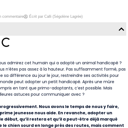
n commentaire
Écrit par
Calli (Ségolène Lagrée)
? Vous admirez cet humain qui a adopté un animal handicapé ?
vous n’êtes pas assez à la hauteur. Pas suffisamment formé, pas
 sa différence au jour le jour, restreindre ses activités pour
 le monde peut adopter un petit handicapé. Après une mûre
compris en tant que primo-adoptants, c’est possible. Mais
illeures astuces pour communiquer avec ?
 progressivement. Nous avons le temps de nous y faire,
sa prime jeunesse nous aide. En revanche, adopter un
e début, qu’il restera et qu’il a peut-être déjà marqué
re le chien sourd en longe près des routes, mais comment