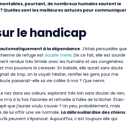
montables, pourtant, de nombreux humains sautent le
p ? Quelles sont les meilleures astuces pour communiquer
sur le handicap
nse automatiquement à la dépendance
. J’étais persuadée que
 chienne de refuge est
double merle
. De ce fait, elle est sourde
ent rendue très timide avec les humains et ses congénères.
 moi pouvions la caresser. En balade, elle aurait sans doute
gnait de trop, on la voyait hésiter, renifler les gens pour me
te passerait-elle sa vie collée à moi ? Que nenni.
e nez dans ses odeurs, explorant très loin sans douter de rien,
m’a à la fois fascinée et refroidie à l’idée de la lâcher. Étais-
apé que j’aurais voulu couver ? Un peu, probablement, mais
de lui offrir une vie normale.
La débrouillardise des chiens
qu’ils peuvent s’épanouir. Aujourd’hui, c’est toujours elle qui