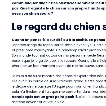
communiquer avec ? Ces obstacles semblent insur
pas. Quel regard a le chien sur son propre handica
avec son chien sourd ?
Le regard du chien 
Quand on pense à la surdité ou à la cécité, on pe
l’apprentissage du rappel serait simple avec Syel. Cette
et présumée malvoyante. Ce handicap l’avait probablem
Son monde tournait autour de ma personne, seule Ness et
besoin que je la guide, que je la rassure. Quand elle s’éloi
chercher un bon moment avant de me retrouver. Sans dou
La miss a de suite montré des gènes d’exploratrice née. L
elle avait un cercle de suivi vraiment grand. Cette facette 
je déçue de ne pas être l’Unique pour mon chien handic
cela n’a finalement fait que me conforter dans mon idée 
handicapés est un gros point positif
, c’est la preuve 
marche devant et ouvre la voie.