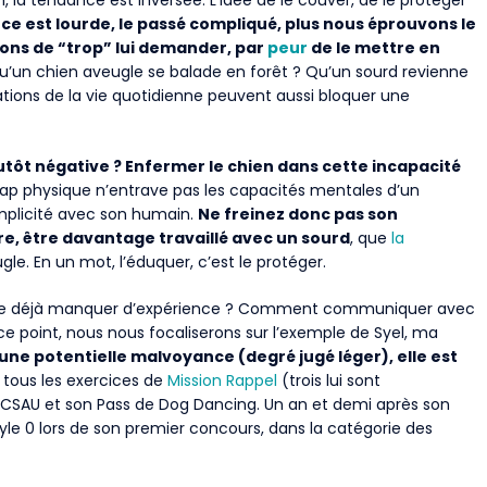
 la tendance est inversée. L’idée de le couver, de le protéger
nce est lourde, le passé compliqué, plus nous éprouvons le
ons de “trop” l
ui demander, par
peur
de le mettre en
qu’un chien aveugle se balade en forêt ? Qu’un sourd revienne
tions de la vie quotidienne peuvent aussi bloquer une
 plutôt négative ? Enfermer le chien dans cette incapacité
cap physique n’entrave pas les capacités mentales d’un
plicité avec son humain.
Ne freinez donc pas son
ire, être davantage travaillé avec un sourd
, que
la
le. En un mot, l’éduquer, c’est le protéger.
idère déjà manquer d’expérience ? Comment communiquer avec
e point, nous nous focaliserons sur l’exemple de Syel, ma
 une potentielle malvoyance (degré jugé léger), elle est
e tous les exercices de
Mission Rappel
(trois lui sont
n CSAU et son Pass de Dog Dancing. Un an et demi après son
yle 0 lors de son premier concours, dans la catégorie des