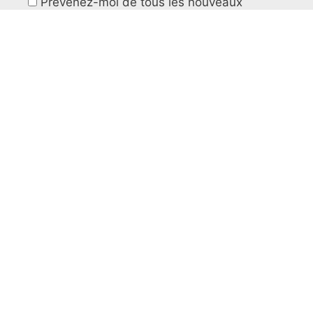
Prévenez-moi de tous les nouveaux
articles par e-mail.
Mentions légales
&
CGV
FORMATIONS