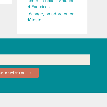
lâcher sa balle ? Solution
et Exercices
Léchage, on adore ou on
déteste
ion newletter ⟶