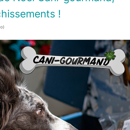
chissements !
o)