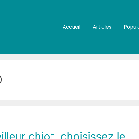
Accueil
Articles
Popula
0
illeur chiot, choisissez le