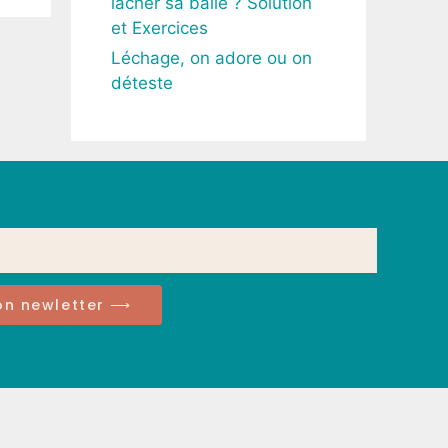
lâcher sa balle ? Solution
et Exercices
Léchage, on adore ou on
déteste
ion newletter ⟶